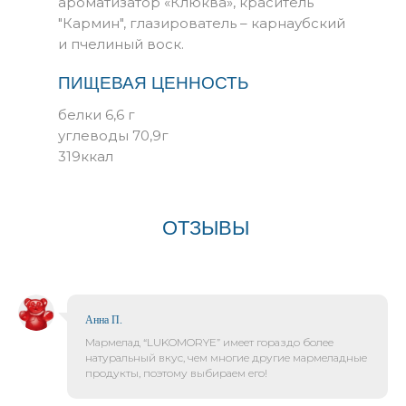
ароматизатор «Клюква», краситель
"Кармин", глазирователь – карнаубский
и пчелиный воск.
ПИЩЕВАЯ ЦЕННОСТЬ
белки 6,6 г
углеводы 70,9г
319ккал
ОТЗЫВЫ
Анна П.
Мармелад “LUKOMORYE” имеет гораздо более
натуральный вкус, чем многие другие мармеладные
продукты, поэтому выбираем его!