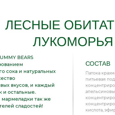
ЛЕСНЫЕ ОБИТА
ЛУКОМОРЬЯ
GUMMY BEARS
СОСТАВ
ьзованием
го сока и натуральных
Патока крахм
жество
питьевая под
вых вкусов, и каждый
концентриро
апельсиновы
к и остальные.
концентриро
и мармеладки так же
концентриро
елей сладостей!
кислота, эфи