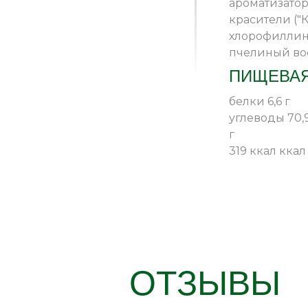
ароматизатор
красители ("
хлорофиллино
пчелиный во
ПИЩЕВАЯ
белки 6,6 г
углеводы 70,
г
319 ккал ккал
ОТЗЫВЫ