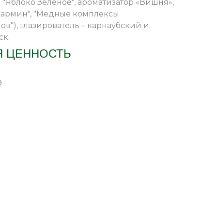
 "Яблоко Зеленое", ароматизатор «Вишня»,
Кармин", "Медные комплексы
в"), глазирователь – карнаубский и
ск.
 ЦЕННОСТЬ
9